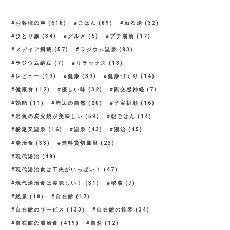
お客様の声
(618)
ごはん
(89)
ぬる湯
(32)
ひとり旅
(34)
グルメ
(6)
プチ湯治
(17)
メディア掲載
(57)
ラジウム温泉
(83)
ラジウム納豆
(7)
リラックス
(13)
レビュー
(19)
健康
(39)
健康づくり
(14)
健康食
(12)
優しい味
(32)
副交感神経
(7)
効能
(11)
周辺の自然
(20)
子宝祈願
(16)
岩魚の炭火焼が美味しい
(59)
朝ごはん
(14)
栃尾又温泉
(16)
温泉
(43)
湯治
(45)
湯治食
(33)
無料貸切風呂
(23)
現代湯治
(48)
現代湯治食は工夫がいっぱい！
(47)
現代湯治食は美味しい！
(31)
秘湯
(7)
絶景
(18)
自在館
(17)
自在館のサービス
(133)
自在館の接客
(34)
自在館の湯治食
(419)
自然
(12)