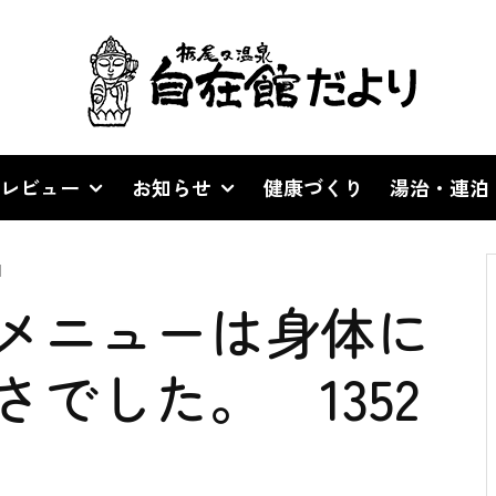
レビュー
お知らせ
健康づくり
湯治・連泊
d
メニューは身体に
でした。 1352