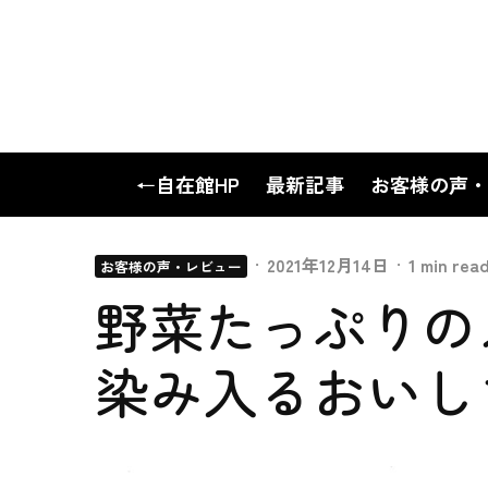
←自在館HP
最新記事
お客様の声・
·
2021年12月14日
·
1 min rea
お客様の声・レビュー
野菜たっぷりの
染み入るおいしさ