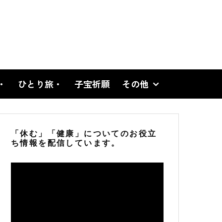
・
ひとり旅・
子宝祈願
その他
「休む」「健康」についてのお役立
ち情報を配信しています。
動
画
プ
レ
ー