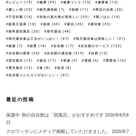
レビュー
(19)
健康
(39)
健康づくり
(14)
健康食
(12)
優しい味
(32)
副交感神経
(7)
効能
(11)
周辺の自然
(20)
子宝祈願
(16)
岩魚の炭火焼が美味しい
(59)
朝ごはん
(14)
栃尾又温泉
(16)
温泉
(43)
湯治
(45)
湯治食
(33)
無料貸切風呂
(23)
現代湯治
(48)
現代湯治食は工夫がいっぱい！
(47)
現代湯治食は美味しい！
(31)
秘湯
(7)
絶景
(18)
自在館
(17)
自在館のサービス
(133)
自在館の接客
(34)
自在館の湯治食
(419)
自然
(12)
貸切風呂
(15)
連泊
(17)
長湯
(9)
雪国
(6)
雪景色
(15)
雪見風呂
(13)
食
(8)
魚沼
(8)
魚沼産コシヒカリがおいしい！
(41)
最近の投稿
保護中: 秋の自在館は「朝風呂」がおすすめです
2026年8月8
日
クロワッサンにメディア掲載していただきました。
2026年7