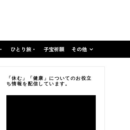
・
ひとり旅・
子宝祈願
その他
「休む」「健康」についてのお役立
ち情報を配信しています。
動
画
プ
レ
ー