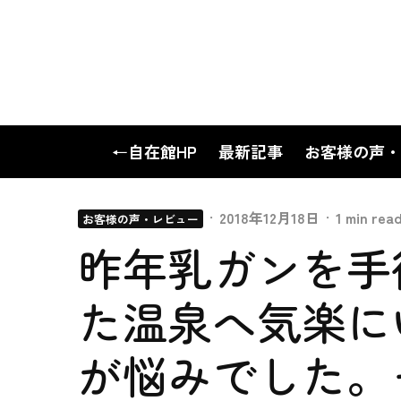
←自在館HP
最新記事
お客様の声・
·
2018年12月18日
·
1 min rea
お客様の声・レビュー
昨年乳ガンを手
た温泉へ気楽に
が悩みでした。