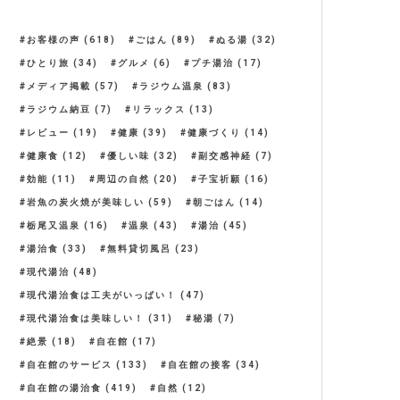
お客様の声
(618)
ごはん
(89)
ぬる湯
(32)
ひとり旅
(34)
グルメ
(6)
プチ湯治
(17)
メディア掲載
(57)
ラジウム温泉
(83)
ラジウム納豆
(7)
リラックス
(13)
レビュー
(19)
健康
(39)
健康づくり
(14)
健康食
(12)
優しい味
(32)
副交感神経
(7)
効能
(11)
周辺の自然
(20)
子宝祈願
(16)
岩魚の炭火焼が美味しい
(59)
朝ごはん
(14)
栃尾又温泉
(16)
温泉
(43)
湯治
(45)
湯治食
(33)
無料貸切風呂
(23)
現代湯治
(48)
現代湯治食は工夫がいっぱい！
(47)
現代湯治食は美味しい！
(31)
秘湯
(7)
絶景
(18)
自在館
(17)
自在館のサービス
(133)
自在館の接客
(34)
自在館の湯治食
(419)
自然
(12)