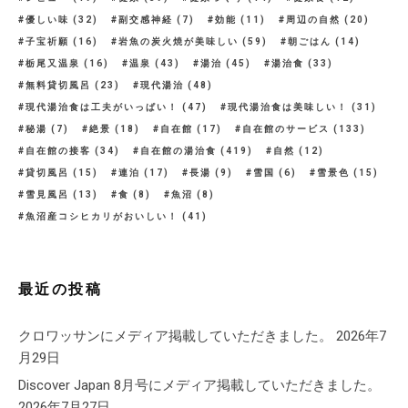
優しい味
(32)
副交感神経
(7)
効能
(11)
周辺の自然
(20)
子宝祈願
(16)
岩魚の炭火焼が美味しい
(59)
朝ごはん
(14)
栃尾又温泉
(16)
温泉
(43)
湯治
(45)
湯治食
(33)
無料貸切風呂
(23)
現代湯治
(48)
現代湯治食は工夫がいっぱい！
(47)
現代湯治食は美味しい！
(31)
秘湯
(7)
絶景
(18)
自在館
(17)
自在館のサービス
(133)
自在館の接客
(34)
自在館の湯治食
(419)
自然
(12)
貸切風呂
(15)
連泊
(17)
長湯
(9)
雪国
(6)
雪景色
(15)
雪見風呂
(13)
食
(8)
魚沼
(8)
魚沼産コシヒカリがおいしい！
(41)
最近の投稿
クロワッサンにメディア掲載していただきました。
2026年7
月29日
Discover Japan 8月号にメディア掲載していただきました。
2026年7月27日