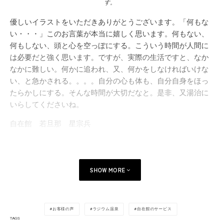
す。
優しいイラストをいただきありがとうございます。「何もな
い・・・」このお言葉が本当に嬉しく思います。何もない、
何もしない、頭と心を空っぽにする。こういう時間が人間に
は必要だと強く思います。ですが、実際の生活ですと、なか
なかに難しい。何かに追われ、又、何かをしなければいけな
い、と急かされる。。。。自分の心も体も、自分自身をほっ
たらかしにする。そんな時間が大切だなと。是非、又湯治に
いらしてくださいね。
自在館 若旦那 星宗兵
SHOW MORE
お客様の声
ラジウム温泉
自在館のサービス
TAGS