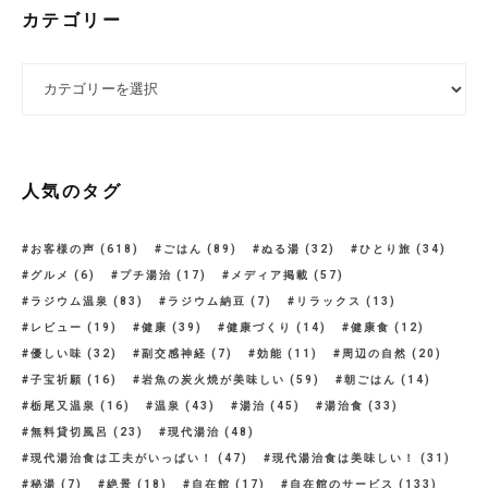
カテゴリー
カテゴリー
人気のタグ
お客様の声
(618)
ごはん
(89)
ぬる湯
(32)
ひとり旅
(34)
グルメ
(6)
プチ湯治
(17)
メディア掲載
(57)
ラジウム温泉
(83)
ラジウム納豆
(7)
リラックス
(13)
レビュー
(19)
健康
(39)
健康づくり
(14)
健康食
(12)
優しい味
(32)
副交感神経
(7)
効能
(11)
周辺の自然
(20)
子宝祈願
(16)
岩魚の炭火焼が美味しい
(59)
朝ごはん
(14)
栃尾又温泉
(16)
温泉
(43)
湯治
(45)
湯治食
(33)
無料貸切風呂
(23)
現代湯治
(48)
現代湯治食は工夫がいっぱい！
(47)
現代湯治食は美味しい！
(31)
秘湯
(7)
絶景
(18)
自在館
(17)
自在館のサービス
(133)