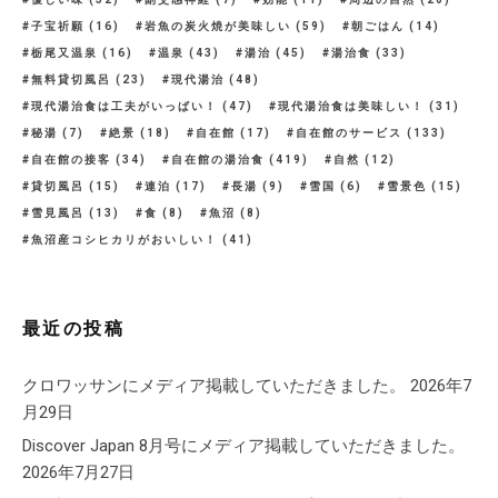
子宝祈願
(16)
岩魚の炭火焼が美味しい
(59)
朝ごはん
(14)
栃尾又温泉
(16)
温泉
(43)
湯治
(45)
湯治食
(33)
無料貸切風呂
(23)
現代湯治
(48)
現代湯治食は工夫がいっぱい！
(47)
現代湯治食は美味しい！
(31)
秘湯
(7)
絶景
(18)
自在館
(17)
自在館のサービス
(133)
自在館の接客
(34)
自在館の湯治食
(419)
自然
(12)
貸切風呂
(15)
連泊
(17)
長湯
(9)
雪国
(6)
雪景色
(15)
雪見風呂
(13)
食
(8)
魚沼
(8)
魚沼産コシヒカリがおいしい！
(41)
最近の投稿
クロワッサンにメディア掲載していただきました。
2026年7
月29日
Discover Japan 8月号にメディア掲載していただきました。
2026年7月27日