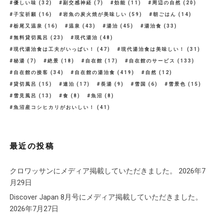
優しい味
(32)
副交感神経
(7)
効能
(11)
周辺の自然
(20)
子宝祈願
(16)
岩魚の炭火焼が美味しい
(59)
朝ごはん
(14)
栃尾又温泉
(16)
温泉
(43)
湯治
(45)
湯治食
(33)
無料貸切風呂
(23)
現代湯治
(48)
現代湯治食は工夫がいっぱい！
(47)
現代湯治食は美味しい！
(31)
秘湯
(7)
絶景
(18)
自在館
(17)
自在館のサービス
(133)
自在館の接客
(34)
自在館の湯治食
(419)
自然
(12)
貸切風呂
(15)
連泊
(17)
長湯
(9)
雪国
(6)
雪景色
(15)
雪見風呂
(13)
食
(8)
魚沼
(8)
魚沼産コシヒカリがおいしい！
(41)
最近の投稿
クロワッサンにメディア掲載していただきました。
2026年7
月29日
Discover Japan 8月号にメディア掲載していただきました。
2026年7月27日