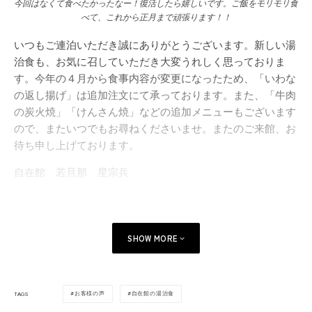
今回はなくて食べたかったなー！復活したら嬉しいです。ご飯をモリモリ食
べて、これから正月まで頑張ります！！
いつもご連泊いただき誠にありがとうございます。新しい湯
治食も、お気に召していただき大変うれしく思っておりま
す。今年の４月から食事内容が変更になったため、「いわな
の返し揚げ」は追加注文にて承っております。また、「牛肉
の炭火焼」「けんさん焼」などの追加メニューもございます
ので、またいつでもお尋ねくださいませ。またのご来館、お
待ち申し上げております。
自在館 若旦那 星宗兵
SHOW MORE
お客様の声
自在館の湯治食
TAGS