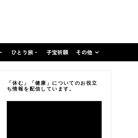
・
ひとり旅・
子宝祈願
その他
「休む」「健康」についてのお役立
ち情報を配信しています。
動
画
プ
レ
ー