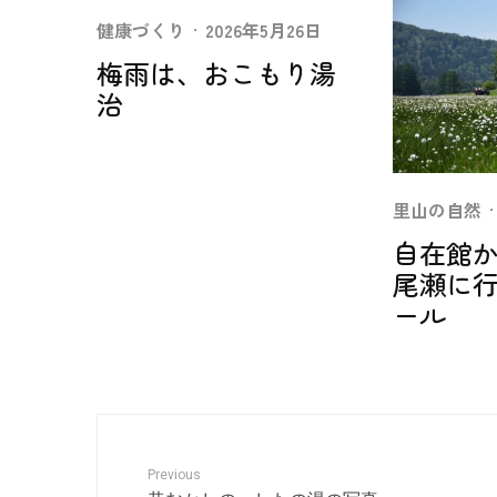
健康づくり
·
2026年5月26日
梅雨は、おこもり湯
治
里山の自然
·
自在館
尾瀬に
ール
Previous