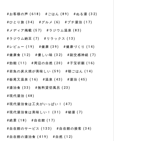
お客様の声
(618)
ごはん
(89)
ぬる湯
(32)
ひとり旅
(34)
グルメ
(6)
プチ湯治
(17)
メディア掲載
(57)
ラジウム温泉
(83)
ラジウム納豆
(7)
リラックス
(13)
レビュー
(19)
健康
(39)
健康づくり
(14)
健康食
(12)
優しい味
(32)
副交感神経
(7)
効能
(11)
周辺の自然
(20)
子宝祈願
(16)
岩魚の炭火焼が美味しい
(59)
朝ごはん
(14)
栃尾又温泉
(16)
温泉
(43)
湯治
(45)
湯治食
(33)
無料貸切風呂
(23)
現代湯治
(48)
現代湯治食は工夫がいっぱい！
(47)
現代湯治食は美味しい！
(31)
秘湯
(7)
絶景
(18)
自在館
(17)
自在館のサービス
(133)
自在館の接客
(34)
自在館の湯治食
(419)
自然
(12)