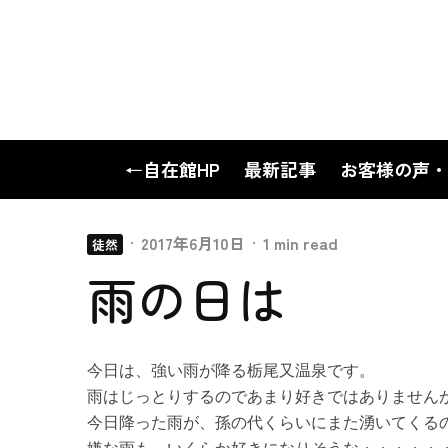
←自在館HP
最新記事
お客様の声・
·
2017年6月10日
·
1 min read
徒然
雨の日は
今日は、強い雨が降る栃尾又温泉です。
雨はじっとりするのであまり好きではありません
今日降った雨が、孫の代くらいにまた湧いてくる