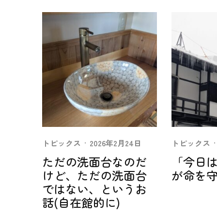
トピックス
·
2026年2月24日
トピックス
·
ただの洗面台なのだ
「今日
けど、ただの洗面台
が命を
ではない、というお
話(自在館的に)