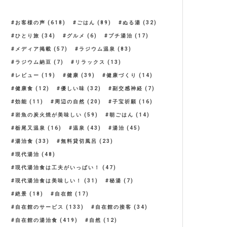
お客様の声
(618)
ごはん
(89)
ぬる湯
(32)
ひとり旅
(34)
グルメ
(6)
プチ湯治
(17)
メディア掲載
(57)
ラジウム温泉
(83)
ラジウム納豆
(7)
リラックス
(13)
レビュー
(19)
健康
(39)
健康づくり
(14)
健康食
(12)
優しい味
(32)
副交感神経
(7)
効能
(11)
周辺の自然
(20)
子宝祈願
(16)
岩魚の炭火焼が美味しい
(59)
朝ごはん
(14)
栃尾又温泉
(16)
温泉
(43)
湯治
(45)
湯治食
(33)
無料貸切風呂
(23)
現代湯治
(48)
現代湯治食は工夫がいっぱい！
(47)
現代湯治食は美味しい！
(31)
秘湯
(7)
絶景
(18)
自在館
(17)
自在館のサービス
(133)
自在館の接客
(34)
自在館の湯治食
(419)
自然
(12)