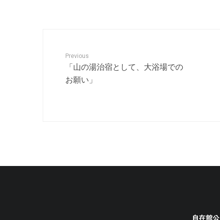
Previous
「山の湯治宿として、大浴場での
お願い」
自在館公