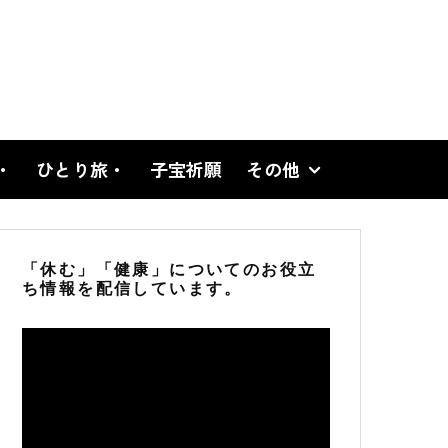
・
ひとり旅・
子宝祈願
その他
「休む」「健康」についてのお役立
ち情報を配信しています。
動
画
プ
レ
ー