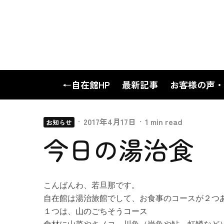
←自在館HP
最新記事
お客様の声・
·
2017年4月17日
·
1 min read
お知らせ
今日の湯治食
こんばんわ、若旦那です。
自在館は湯治旅館でして、お食事のコースが２つ
１つは、
山のごちそうコース