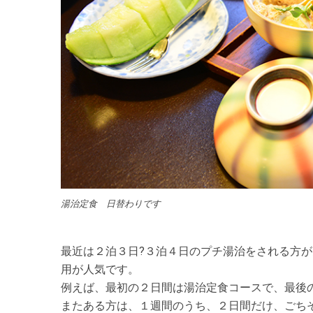
湯治定食 日替わりです
最近は２泊３日?３泊４日のプチ湯治をされる方
用が人気です。
例えば、最初の２日間は湯治定食コースで、最後
またある方は、１週間のうち、２日間だけ、ごち