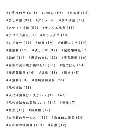
お客様の声
(618)
ごはん
(89)
ぬる湯
(32)
ひとり旅
(34)
グルメ
(6)
プチ湯治
(17)
メディア掲載
(57)
ラジウム温泉
(83)
ラジウム納豆
(7)
リラックス
(13)
レビュー
(19)
健康
(39)
健康づくり
(14)
健康食
(12)
優しい味
(32)
副交感神経
(7)
効能
(11)
周辺の自然
(20)
子宝祈願
(16)
岩魚の炭火焼が美味しい
(59)
朝ごはん
(14)
栃尾又温泉
(16)
温泉
(43)
湯治
(45)
湯治食
(33)
無料貸切風呂
(23)
現代湯治
(48)
現代湯治食は工夫がいっぱい！
(47)
現代湯治食は美味しい！
(31)
秘湯
(7)
絶景
(18)
自在館
(17)
自在館のサービス
(133)
自在館の接客
(34)
自在館の湯治食
(419)
自然
(12)