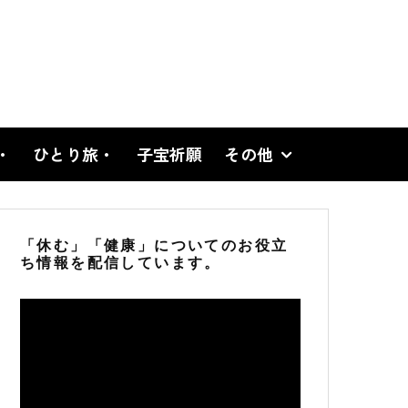
・
ひとり旅・
子宝祈願
その他
「休む」「健康」についてのお役立
ち情報を配信しています。
動
画
プ
レ
ー