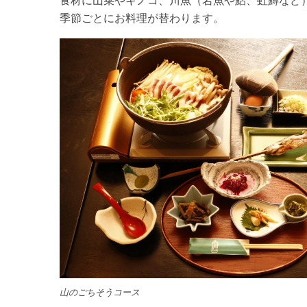
食材に山菜やキノコ、川魚（岩魚や鮎、虹鱒など
季節ごとにお料理が替わります。
山のごちそうコース