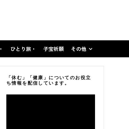
・
ひとり旅・
子宝祈願
その他
「休む」「健康」についてのお役立
ち情報を配信しています。
動
画
プ
レ
ー