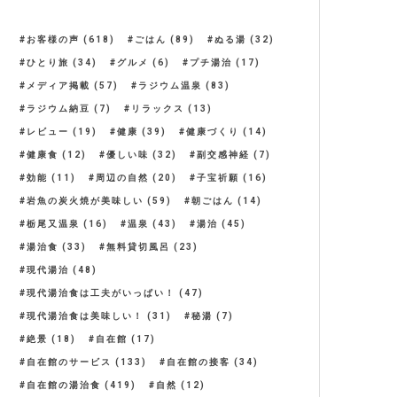
お客様の声
(618)
ごはん
(89)
ぬる湯
(32)
ひとり旅
(34)
グルメ
(6)
プチ湯治
(17)
メディア掲載
(57)
ラジウム温泉
(83)
ラジウム納豆
(7)
リラックス
(13)
レビュー
(19)
健康
(39)
健康づくり
(14)
健康食
(12)
優しい味
(32)
副交感神経
(7)
効能
(11)
周辺の自然
(20)
子宝祈願
(16)
岩魚の炭火焼が美味しい
(59)
朝ごはん
(14)
栃尾又温泉
(16)
温泉
(43)
湯治
(45)
湯治食
(33)
無料貸切風呂
(23)
現代湯治
(48)
現代湯治食は工夫がいっぱい！
(47)
現代湯治食は美味しい！
(31)
秘湯
(7)
絶景
(18)
自在館
(17)
自在館のサービス
(133)
自在館の接客
(34)
自在館の湯治食
(419)
自然
(12)