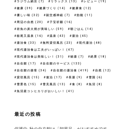
ラジウム納豆
(7)
リラックス
(13)
レビュー
(19)
健康
(39)
健康づくり
(14)
健康食
(12)
優しい味
(32)
副交感神経
(7)
効能
(11)
周辺の自然
(20)
子宝祈願
(16)
岩魚の炭火焼が美味しい
(59)
朝ごはん
(14)
栃尾又温泉
(16)
温泉
(43)
湯治
(45)
湯治食
(33)
無料貸切風呂
(23)
現代湯治
(48)
現代湯治食は工夫がいっぱい！
(47)
現代湯治食は美味しい！
(31)
秘湯
(7)
絶景
(18)
自在館
(17)
自在館のサービス
(133)
自在館の接客
(34)
自在館の湯治食
(419)
自然
(12)
貸切風呂
(15)
連泊
(17)
長湯
(9)
雪国
(6)
雪景色
(15)
雪見風呂
(13)
食
(8)
魚沼
(8)
魚沼産コシヒカリがおいしい！
(41)
最近の投稿