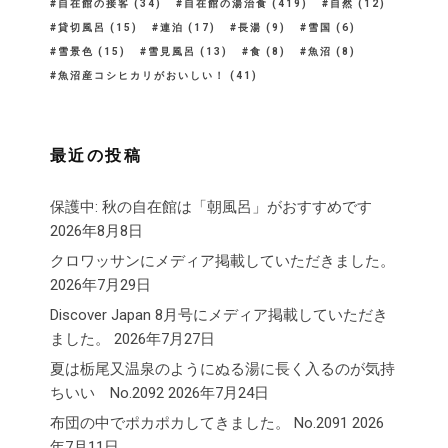
自在館の接客
(34)
自在館の湯治食
(419)
自然
(12)
貸切風呂
(15)
連泊
(17)
長湯
(9)
雪国
(6)
雪景色
(15)
雪見風呂
(13)
食
(8)
魚沼
(8)
魚沼産コシヒカリがおいしい！
(41)
最近の投稿
保護中: 秋の自在館は「朝風呂」がおすすめです
2026年8月8日
クロワッサンにメディア掲載していただきました。
2026年7月29日
Discover Japan 8月号にメディア掲載していただき
ました。
2026年7月27日
夏は栃尾又温泉のようにぬる湯に長く入るのが気持
ちいい No.2092
2026年7月24日
布団の中でポカポカしてきました。 No.2091
2026
年7月11日