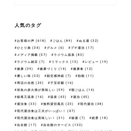
人気のタグ
お客様の声
(618)
ごはん
(89)
ぬる湯
(32)
ひとり旅
(34)
グルメ
(6)
プチ湯治
(17)
メディア掲載
(57)
ラジウム温泉
(83)
ラジウム納豆
(7)
リラックス
(13)
レビュー
(19)
健康
(39)
健康づくり
(14)
健康食
(12)
優しい味
(32)
副交感神経
(7)
効能
(11)
周辺の自然
(20)
子宝祈願
(16)
岩魚の炭火焼が美味しい
(59)
朝ごはん
(14)
栃尾又温泉
(16)
温泉
(43)
湯治
(45)
湯治食
(33)
無料貸切風呂
(23)
現代湯治
(48)
現代湯治食は工夫がいっぱい！
(47)
現代湯治食は美味しい！
(31)
秘湯
(7)
絶景
(18)
自在館
(17)
自在館のサービス
(133)