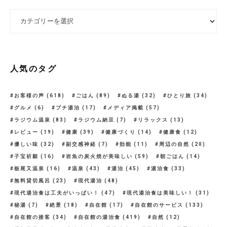
カテゴリー
人気のタグ
お客様の声
(618)
ごはん
(89)
ぬる湯
(32)
ひとり旅
(34)
グルメ
(6)
プチ湯治
(17)
メディア掲載
(57)
ラジウム温泉
(83)
ラジウム納豆
(7)
リラックス
(13)
レビュー
(19)
健康
(39)
健康づくり
(14)
健康食
(12)
優しい味
(32)
副交感神経
(7)
効能
(11)
周辺の自然
(20)
子宝祈願
(16)
岩魚の炭火焼が美味しい
(59)
朝ごはん
(14)
栃尾又温泉
(16)
温泉
(43)
湯治
(45)
湯治食
(33)
無料貸切風呂
(23)
現代湯治
(48)
現代湯治食は工夫がいっぱい！
(47)
現代湯治食は美味しい！
(31)
秘湯
(7)
絶景
(18)
自在館
(17)
自在館のサービス
(133)
自在館の接客
(34)
自在館の湯治食
(419)
自然
(12)