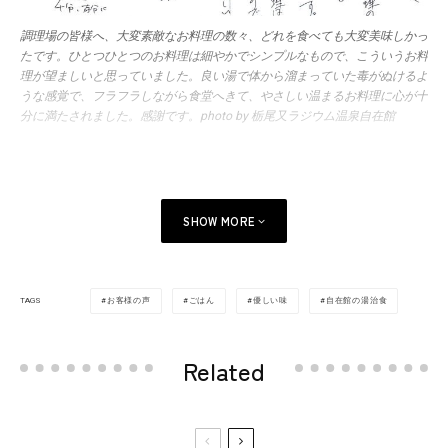
調理場の皆様へ、大変素敵なお料理の数々、どれを食べても大変美味しかっ
たです。ひとつひとつのお料理は細やかでシンプルなもので、こういうお料
理が望ましいと思っていました。良い湯で体から溜まっていた毒がぬけるよ
うな感覚で、フラフラしながら食堂へきて、やさしい温まるお料理に心が十
分に満たされました。感謝です。photo by 栃尾又ラジウム温泉自在館
SHOW MORE
お客様の声
ごはん
優しい味
自在館の湯治食
TAGS
Related