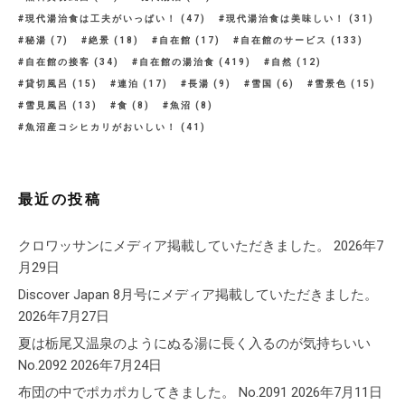
現代湯治食は工夫がいっぱい！
(47)
現代湯治食は美味しい！
(31)
秘湯
(7)
絶景
(18)
自在館
(17)
自在館のサービス
(133)
自在館の接客
(34)
自在館の湯治食
(419)
自然
(12)
貸切風呂
(15)
連泊
(17)
長湯
(9)
雪国
(6)
雪景色
(15)
雪見風呂
(13)
食
(8)
魚沼
(8)
魚沼産コシヒカリがおいしい！
(41)
最近の投稿
クロワッサンにメディア掲載していただきました。
2026年7
月29日
Discover Japan 8月号にメディア掲載していただきました。
2026年7月27日
夏は栃尾又温泉のようにぬる湯に長く入るのが気持ちいい
No.2092
2026年7月24日
布団の中でポカポカしてきました。 No.2091
2026年7月11日