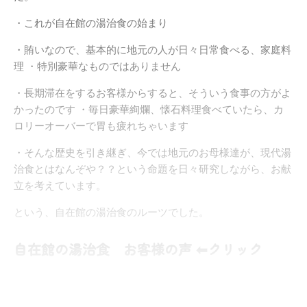
・これが自在館の湯治食の始まり
・賄いなので、基本的に地元の人が日々日常食べる、家庭料
理 ・特別豪華なものではありません
・長期滞在をするお客様からすると、そういう食事の方がよ
かったのです ・毎日豪華絢爛、懐石料理食べていたら、カ
ロリーオーバーで胃も疲れちゃいます
・そんな歴史を引き継ぎ、今では地元のお母様達が、現代湯
治食とはなんぞや？？という命題を日々研究しながら、お献
立を考えています。
という、自在館の湯治食のルーツでした。
自在館の湯治食 お客様の声 ⬅︎クリック