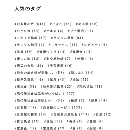
人気のタグ
お客様の声
(618)
ごはん
(89)
ぬる湯
(32)
ひとり旅
(34)
グルメ
(6)
プチ湯治
(17)
メディア掲載
(57)
ラジウム温泉
(83)
ラジウム納豆
(7)
リラックス
(13)
レビュー
(19)
健康
(39)
健康づくり
(14)
健康食
(12)
優しい味
(32)
副交感神経
(7)
効能
(11)
周辺の自然
(20)
子宝祈願
(16)
岩魚の炭火焼が美味しい
(59)
朝ごはん
(14)
栃尾又温泉
(16)
温泉
(43)
湯治
(45)
湯治食
(33)
無料貸切風呂
(23)
現代湯治
(48)
現代湯治食は工夫がいっぱい！
(47)
現代湯治食は美味しい！
(31)
秘湯
(7)
絶景
(18)
自在館
(17)
自在館のサービス
(133)
自在館の接客
(34)
自在館の湯治食
(419)
自然
(12)
貸切風呂
(15)
連泊
(17)
長湯
(9)
雪国
(6)
雪景色
(15)
雪見風呂
(13)
食
(8)
魚沼
(8)