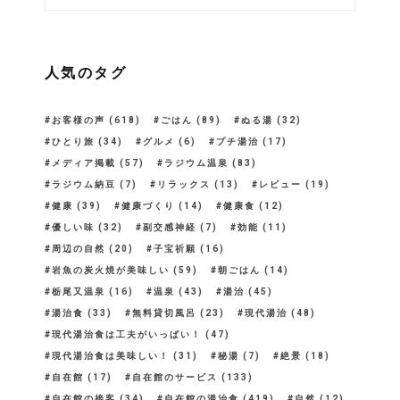
人気のタグ
お客様の声
(618)
ごはん
(89)
ぬる湯
(32)
ひとり旅
(34)
グルメ
(6)
プチ湯治
(17)
メディア掲載
(57)
ラジウム温泉
(83)
ラジウム納豆
(7)
リラックス
(13)
レビュー
(19)
健康
(39)
健康づくり
(14)
健康食
(12)
優しい味
(32)
副交感神経
(7)
効能
(11)
周辺の自然
(20)
子宝祈願
(16)
岩魚の炭火焼が美味しい
(59)
朝ごはん
(14)
栃尾又温泉
(16)
温泉
(43)
湯治
(45)
湯治食
(33)
無料貸切風呂
(23)
現代湯治
(48)
現代湯治食は工夫がいっぱい！
(47)
現代湯治食は美味しい！
(31)
秘湯
(7)
絶景
(18)
自在館
(17)
自在館のサービス
(133)
自在館の接客
(34)
自在館の湯治食
(419)
自然
(12)