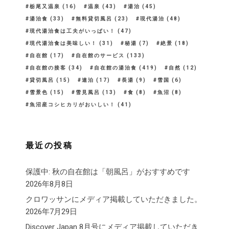
栃尾又温泉
(16)
温泉
(43)
湯治
(45)
湯治食
(33)
無料貸切風呂
(23)
現代湯治
(48)
現代湯治食は工夫がいっぱい！
(47)
現代湯治食は美味しい！
(31)
秘湯
(7)
絶景
(18)
自在館
(17)
自在館のサービス
(133)
自在館の接客
(34)
自在館の湯治食
(419)
自然
(12)
貸切風呂
(15)
連泊
(17)
長湯
(9)
雪国
(6)
雪景色
(15)
雪見風呂
(13)
食
(8)
魚沼
(8)
魚沼産コシヒカリがおいしい！
(41)
最近の投稿
保護中: 秋の自在館は「朝風呂」がおすすめです
2026年8月8日
クロワッサンにメディア掲載していただきました。
2026年7月29日
Discover Japan 8月号にメディア掲載していただき