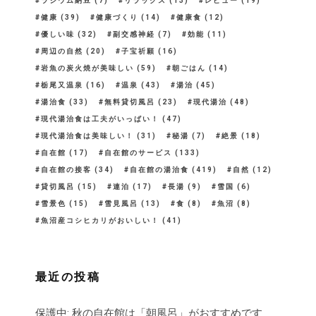
ラジウム納豆
(7)
リラックス
(13)
レビュー
(19)
健康
(39)
健康づくり
(14)
健康食
(12)
優しい味
(32)
副交感神経
(7)
効能
(11)
周辺の自然
(20)
子宝祈願
(16)
岩魚の炭火焼が美味しい
(59)
朝ごはん
(14)
栃尾又温泉
(16)
温泉
(43)
湯治
(45)
湯治食
(33)
無料貸切風呂
(23)
現代湯治
(48)
現代湯治食は工夫がいっぱい！
(47)
現代湯治食は美味しい！
(31)
秘湯
(7)
絶景
(18)
自在館
(17)
自在館のサービス
(133)
自在館の接客
(34)
自在館の湯治食
(419)
自然
(12)
貸切風呂
(15)
連泊
(17)
長湯
(9)
雪国
(6)
雪景色
(15)
雪見風呂
(13)
食
(8)
魚沼
(8)
魚沼産コシヒカリがおいしい！
(41)
最近の投稿
保護中: 秋の自在館は「朝風呂」がおすすめです