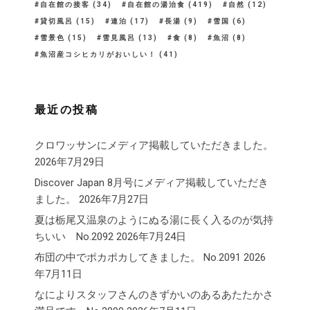
自在館の接客
(34)
自在館の湯治食
(419)
自然
(12)
貸切風呂
(15)
連泊
(17)
長湯
(9)
雪国
(6)
雪景色
(15)
雪見風呂
(13)
食
(8)
魚沼
(8)
魚沼産コシヒカリがおいしい！
(41)
最近の投稿
クロワッサンにメディア掲載していただきました。
2026年7月29日
Discover Japan 8月号にメディア掲載していただき
ました。
2026年7月27日
夏は栃尾又温泉のようにぬる湯に長く入るのが気持
ちいい No.2092
2026年7月24日
布団の中でポカポカしてきました。 No.2091
2026
年7月11日
なによりスタッフさんのきずかいのあるあたたかさ