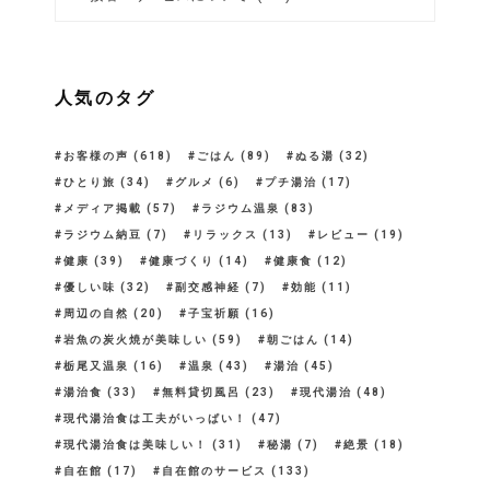
人気のタグ
お客様の声
(618)
ごはん
(89)
ぬる湯
(32)
ひとり旅
(34)
グルメ
(6)
プチ湯治
(17)
メディア掲載
(57)
ラジウム温泉
(83)
ラジウム納豆
(7)
リラックス
(13)
レビュー
(19)
健康
(39)
健康づくり
(14)
健康食
(12)
優しい味
(32)
副交感神経
(7)
効能
(11)
周辺の自然
(20)
子宝祈願
(16)
岩魚の炭火焼が美味しい
(59)
朝ごはん
(14)
栃尾又温泉
(16)
温泉
(43)
湯治
(45)
湯治食
(33)
無料貸切風呂
(23)
現代湯治
(48)
現代湯治食は工夫がいっぱい！
(47)
現代湯治食は美味しい！
(31)
秘湯
(7)
絶景
(18)
自在館
(17)
自在館のサービス
(133)