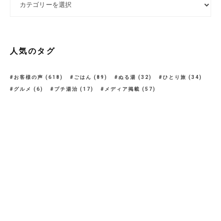
人気のタグ
お客様の声
(618)
ごはん
(89)
ぬる湯
(32)
ひとり旅
(34)
グルメ
(6)
プチ湯治
(17)
メディア掲載
(57)
ラジウム温泉
(83)
ラジウム納豆
(7)
リラックス
(13)
レビュー
(19)
健康
(39)
健康づくり
(14)
健康食
(12)
優しい味
(32)
副交感神経
(7)
効能
(11)
周辺の自然
(20)
子宝祈願
(16)
岩魚の炭火焼が美味しい
(59)
朝ごはん
(14)
栃尾又温泉
(16)
温泉
(43)
湯治
(45)
湯治食
(33)
無料貸切風呂
(23)
現代湯治
(48)
現代湯治食は工夫がいっぱい！
(47)
現代湯治食は美味しい！
(31)
秘湯
(7)
絶景
(18)
自在館
(17)
自在館のサービス
(133)
自在館の接客
(34)
自在館の湯治食
(419)
自然
(12)
貸切風呂
(15)
連泊
(17)
長湯
(9)
雪国
(6)
雪景色
(15)
雪見風呂
(13)
食
(8)
魚沼
(8)