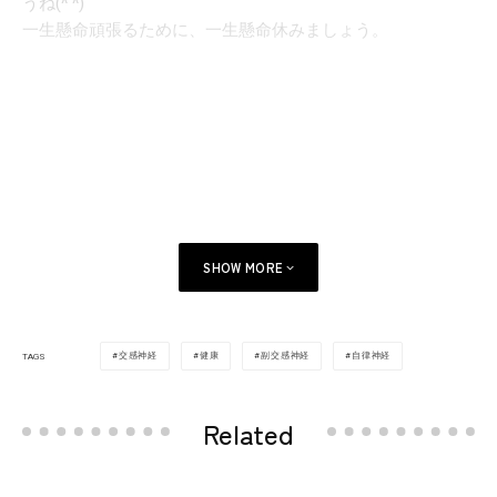
うね(^ ^)
一生懸命頑張るために、一生懸命休みましょう。
SHOW MORE
交感神経
健康
副交感神経
自律神経
TAGS
Related