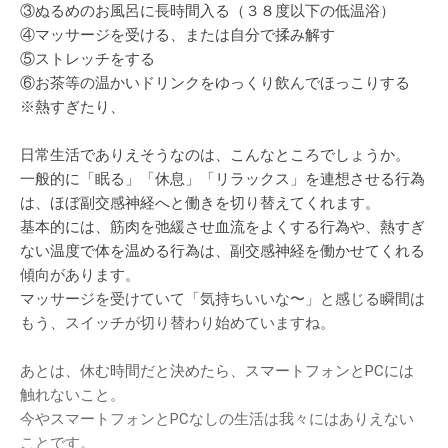
③ぬるめのお風呂に長時間入る（３８度以下の低温浴）
④マッサージを受ける、または自分で揉み解す
⑤ストレッチをする
⑥お茶等の温かいドリンクをゆっくり飲んでほっこりする
※熱すぎたり、
日常生活でありえそうなのは、こんなところでしょうか。
一般的に「眠る」「休息」「リラックス」を連想させる行為
は、ほぼ副交感神経へと働きを切り替えてくれます。
基本的には、筋肉を弛緩させ血流をよくする行為や、熱すぎ
ない温度で体を温める行為は、副交感神経を働かせてくれる
傾向があります。
マッサージを受けていて「気持ちいいな〜」と感じる瞬間は
もう、スイッチが切り替わり始めていますね。
あとは、休む時間だと決めたら、スマートフォンとPCには
触れないこと。
今やスマートフォンとPCなしの生活は我々にはありえない
ことです。