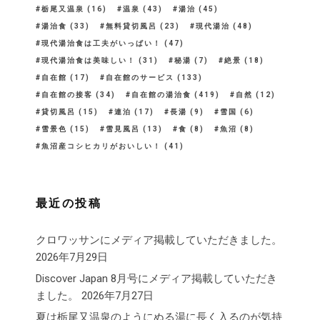
栃尾又温泉
(16)
温泉
(43)
湯治
(45)
湯治食
(33)
無料貸切風呂
(23)
現代湯治
(48)
現代湯治食は工夫がいっぱい！
(47)
現代湯治食は美味しい！
(31)
秘湯
(7)
絶景
(18)
自在館
(17)
自在館のサービス
(133)
自在館の接客
(34)
自在館の湯治食
(419)
自然
(12)
貸切風呂
(15)
連泊
(17)
長湯
(9)
雪国
(6)
雪景色
(15)
雪見風呂
(13)
食
(8)
魚沼
(8)
魚沼産コシヒカリがおいしい！
(41)
最近の投稿
クロワッサンにメディア掲載していただきました。
2026年7月29日
Discover Japan 8月号にメディア掲載していただき
ました。
2026年7月27日
夏は栃尾又温泉のようにぬる湯に長く入るのが気持