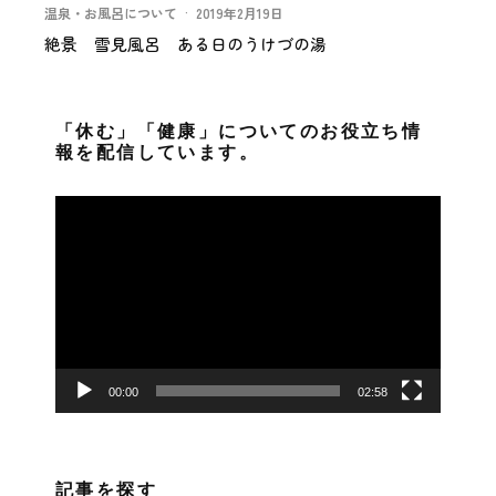
温泉・お風呂について
·
2019年2月19日
絶景 雪見風呂 ある日のうけづの湯
「休む」「健康」についてのお役立ち情
報を配信しています。
動
画
プ
レ
ー
ヤ
ー
00:00
02:58
記事を探す