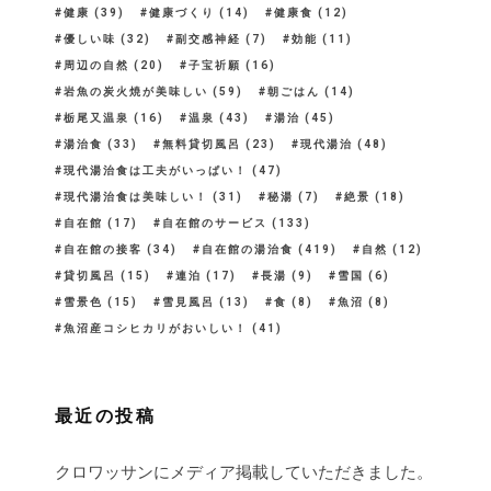
健康
(39)
健康づくり
(14)
健康食
(12)
優しい味
(32)
副交感神経
(7)
効能
(11)
周辺の自然
(20)
子宝祈願
(16)
岩魚の炭火焼が美味しい
(59)
朝ごはん
(14)
栃尾又温泉
(16)
温泉
(43)
湯治
(45)
湯治食
(33)
無料貸切風呂
(23)
現代湯治
(48)
現代湯治食は工夫がいっぱい！
(47)
現代湯治食は美味しい！
(31)
秘湯
(7)
絶景
(18)
自在館
(17)
自在館のサービス
(133)
自在館の接客
(34)
自在館の湯治食
(419)
自然
(12)
貸切風呂
(15)
連泊
(17)
長湯
(9)
雪国
(6)
雪景色
(15)
雪見風呂
(13)
食
(8)
魚沼
(8)
魚沼産コシヒカリがおいしい！
(41)
最近の投稿
クロワッサンにメディア掲載していただきました。