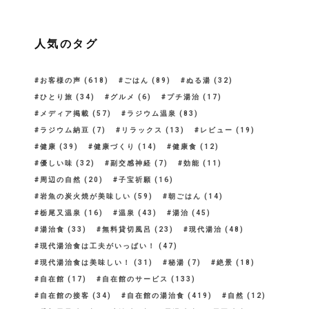
人気のタグ
お客様の声
(618)
ごはん
(89)
ぬる湯
(32)
ひとり旅
(34)
グルメ
(6)
プチ湯治
(17)
メディア掲載
(57)
ラジウム温泉
(83)
ラジウム納豆
(7)
リラックス
(13)
レビュー
(19)
健康
(39)
健康づくり
(14)
健康食
(12)
優しい味
(32)
副交感神経
(7)
効能
(11)
周辺の自然
(20)
子宝祈願
(16)
岩魚の炭火焼が美味しい
(59)
朝ごはん
(14)
栃尾又温泉
(16)
温泉
(43)
湯治
(45)
湯治食
(33)
無料貸切風呂
(23)
現代湯治
(48)
現代湯治食は工夫がいっぱい！
(47)
現代湯治食は美味しい！
(31)
秘湯
(7)
絶景
(18)
自在館
(17)
自在館のサービス
(133)
自在館の接客
(34)
自在館の湯治食
(419)
自然
(12)