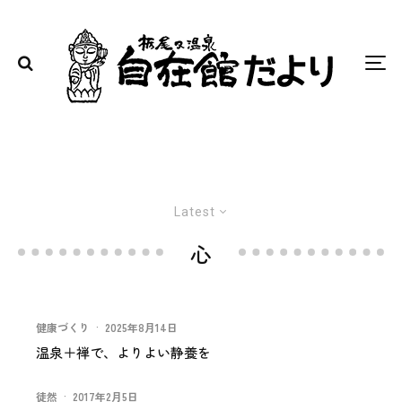
Latest
心
健康づくり
·
2025年8月14日
温泉＋禅で、よりよい静養を
徒然
·
2017年2月5日