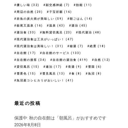
優しい味
(32)
副交感神経
(7)
効能
(11)
周辺の自然
(20)
子宝祈願
(16)
岩魚の炭火焼が美味しい
(59)
朝ごはん
(14)
栃尾又温泉
(16)
温泉
(43)
湯治
(45)
湯治食
(33)
無料貸切風呂
(23)
現代湯治
(48)
現代湯治食は工夫がいっぱい！
(47)
現代湯治食は美味しい！
(31)
秘湯
(7)
絶景
(18)
自在館
(17)
自在館のサービス
(133)
自在館の接客
(34)
自在館の湯治食
(419)
自然
(12)
貸切風呂
(15)
連泊
(17)
長湯
(9)
雪国
(6)
雪景色
(15)
雪見風呂
(13)
食
(8)
魚沼
(8)
魚沼産コシヒカリがおいしい！
(41)
最近の投稿
保護中: 秋の自在館は「朝風呂」がおすすめです
2026年8月8日