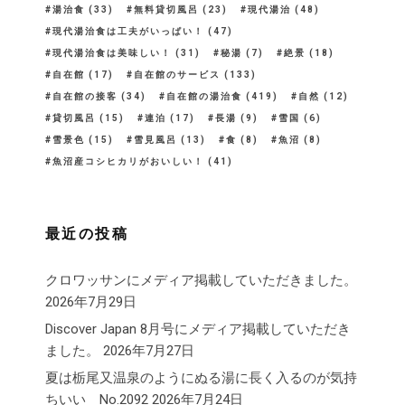
湯治食
(33)
無料貸切風呂
(23)
現代湯治
(48)
現代湯治食は工夫がいっぱい！
(47)
現代湯治食は美味しい！
(31)
秘湯
(7)
絶景
(18)
自在館
(17)
自在館のサービス
(133)
自在館の接客
(34)
自在館の湯治食
(419)
自然
(12)
貸切風呂
(15)
連泊
(17)
長湯
(9)
雪国
(6)
雪景色
(15)
雪見風呂
(13)
食
(8)
魚沼
(8)
魚沼産コシヒカリがおいしい！
(41)
最近の投稿
クロワッサンにメディア掲載していただきました。
2026年7月29日
Discover Japan 8月号にメディア掲載していただき
ました。
2026年7月27日
夏は栃尾又温泉のようにぬる湯に長く入るのが気持
ちいい No.2092
2026年7月24日