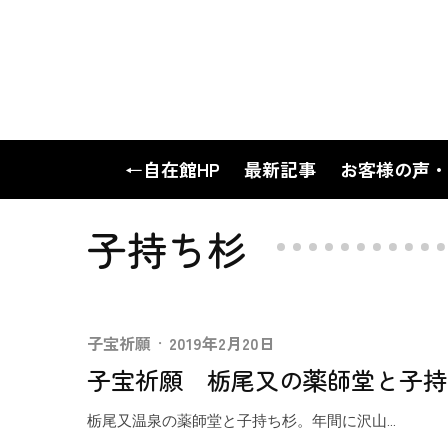
←自在館HP
最新記事
お客様の声・
子持ち杉
子宝祈願
·
2019年2月20日
子宝祈願 栃尾又の薬師堂と子持
栃尾又温泉の薬師堂と子持ち杉。年間に沢山...