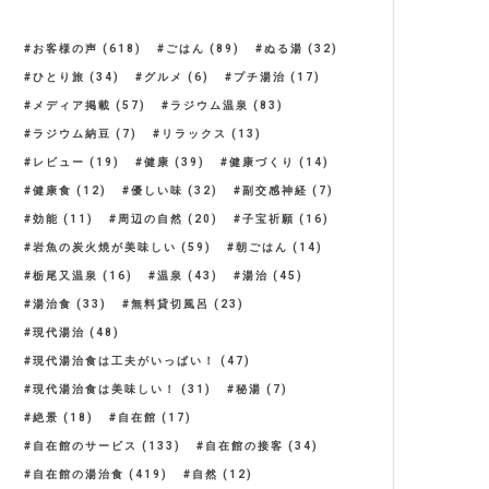
お客様の声
(618)
ごはん
(89)
ぬる湯
(32)
ひとり旅
(34)
グルメ
(6)
プチ湯治
(17)
メディア掲載
(57)
ラジウム温泉
(83)
ラジウム納豆
(7)
リラックス
(13)
レビュー
(19)
健康
(39)
健康づくり
(14)
健康食
(12)
優しい味
(32)
副交感神経
(7)
効能
(11)
周辺の自然
(20)
子宝祈願
(16)
岩魚の炭火焼が美味しい
(59)
朝ごはん
(14)
栃尾又温泉
(16)
温泉
(43)
湯治
(45)
湯治食
(33)
無料貸切風呂
(23)
現代湯治
(48)
現代湯治食は工夫がいっぱい！
(47)
現代湯治食は美味しい！
(31)
秘湯
(7)
絶景
(18)
自在館
(17)
自在館のサービス
(133)
自在館の接客
(34)
自在館の湯治食
(419)
自然
(12)