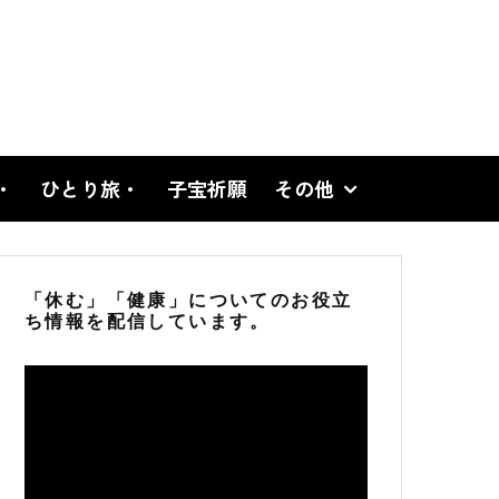
・
ひとり旅・
子宝祈願
その他
「休む」「健康」についてのお役立
ち情報を配信しています。
動
画
プ
レ
ー