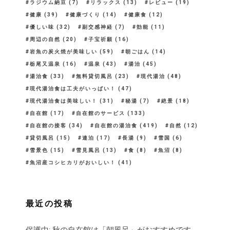
ラジウム納豆
(7)
リラックス
(13)
レビュー
(19)
健康
(39)
健康づくり
(14)
健康食
(12)
優しい味
(32)
副交感神経
(7)
効能
(11)
周辺の自然
(20)
子宝祈願
(16)
岩魚の炭火焼が美味しい
(59)
朝ごはん
(14)
栃尾又温泉
(16)
温泉
(43)
湯治
(45)
湯治食
(33)
無料貸切風呂
(23)
現代湯治
(48)
現代湯治食は工夫がいっぱい！
(47)
現代湯治食は美味しい！
(31)
秘湯
(7)
絶景
(18)
自在館
(17)
自在館のサービス
(133)
自在館の接客
(34)
自在館の湯治食
(419)
自然
(12)
貸切風呂
(15)
連泊
(17)
長湯
(9)
雪国
(6)
雪景色
(15)
雪見風呂
(13)
食
(8)
魚沼
(8)
魚沼産コシヒカリがおいしい！
(41)
最近の投稿