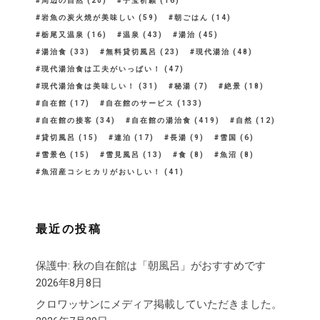
周辺の自然
(20)
子宝祈願
(16)
岩魚の炭火焼が美味しい
(59)
朝ごはん
(14)
栃尾又温泉
(16)
温泉
(43)
湯治
(45)
湯治食
(33)
無料貸切風呂
(23)
現代湯治
(48)
現代湯治食は工夫がいっぱい！
(47)
現代湯治食は美味しい！
(31)
秘湯
(7)
絶景
(18)
自在館
(17)
自在館のサービス
(133)
自在館の接客
(34)
自在館の湯治食
(419)
自然
(12)
貸切風呂
(15)
連泊
(17)
長湯
(9)
雪国
(6)
雪景色
(15)
雪見風呂
(13)
食
(8)
魚沼
(8)
魚沼産コシヒカリがおいしい！
(41)
最近の投稿
保護中: 秋の自在館は「朝風呂」がおすすめです
2026年8月8日
クロワッサンにメディア掲載していただきました。