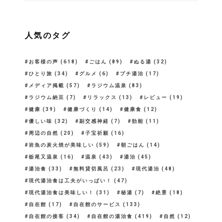
人気のタグ
お客様の声
(618)
ごはん
(89)
ぬる湯
(32)
ひとり旅
(34)
グルメ
(6)
プチ湯治
(17)
メディア掲載
(57)
ラジウム温泉
(83)
ラジウム納豆
(7)
リラックス
(13)
レビュー
(19)
健康
(39)
健康づくり
(14)
健康食
(12)
優しい味
(32)
副交感神経
(7)
効能
(11)
周辺の自然
(20)
子宝祈願
(16)
岩魚の炭火焼が美味しい
(59)
朝ごはん
(14)
栃尾又温泉
(16)
温泉
(43)
湯治
(45)
湯治食
(33)
無料貸切風呂
(23)
現代湯治
(48)
現代湯治食は工夫がいっぱい！
(47)
現代湯治食は美味しい！
(31)
秘湯
(7)
絶景
(18)
自在館
(17)
自在館のサービス
(133)
自在館の接客
(34)
自在館の湯治食
(419)
自然
(12)