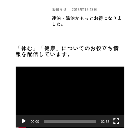
お知らせ
·
2012年11月13日
連泊・湯治がもっとお得になりま
した。
「休む」「健康」についてのお役立ち情
報を配信しています。
動
画
プ
レ
ー
ヤ
ー
00:00
02:58