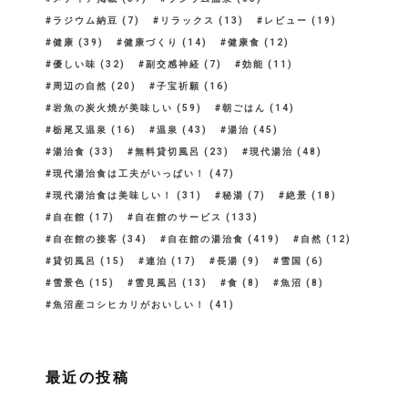
ラジウム納豆
(7)
リラックス
(13)
レビュー
(19)
健康
(39)
健康づくり
(14)
健康食
(12)
優しい味
(32)
副交感神経
(7)
効能
(11)
周辺の自然
(20)
子宝祈願
(16)
岩魚の炭火焼が美味しい
(59)
朝ごはん
(14)
栃尾又温泉
(16)
温泉
(43)
湯治
(45)
湯治食
(33)
無料貸切風呂
(23)
現代湯治
(48)
現代湯治食は工夫がいっぱい！
(47)
現代湯治食は美味しい！
(31)
秘湯
(7)
絶景
(18)
自在館
(17)
自在館のサービス
(133)
自在館の接客
(34)
自在館の湯治食
(419)
自然
(12)
貸切風呂
(15)
連泊
(17)
長湯
(9)
雪国
(6)
雪景色
(15)
雪見風呂
(13)
食
(8)
魚沼
(8)
魚沼産コシヒカリがおいしい！
(41)
最近の投稿