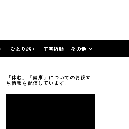
・
ひとり旅・
子宝祈願
その他
「休む」「健康」についてのお役立
ち情報を配信しています。
動
画
プ
レ
ー