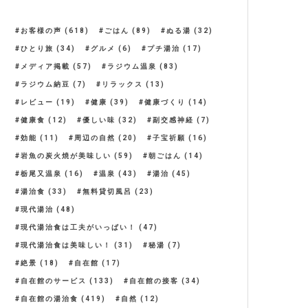
お客様の声
(618)
ごはん
(89)
ぬる湯
(32)
ひとり旅
(34)
グルメ
(6)
プチ湯治
(17)
メディア掲載
(57)
ラジウム温泉
(83)
ラジウム納豆
(7)
リラックス
(13)
レビュー
(19)
健康
(39)
健康づくり
(14)
健康食
(12)
優しい味
(32)
副交感神経
(7)
効能
(11)
周辺の自然
(20)
子宝祈願
(16)
岩魚の炭火焼が美味しい
(59)
朝ごはん
(14)
栃尾又温泉
(16)
温泉
(43)
湯治
(45)
湯治食
(33)
無料貸切風呂
(23)
現代湯治
(48)
現代湯治食は工夫がいっぱい！
(47)
現代湯治食は美味しい！
(31)
秘湯
(7)
絶景
(18)
自在館
(17)
自在館のサービス
(133)
自在館の接客
(34)
自在館の湯治食
(419)
自然
(12)