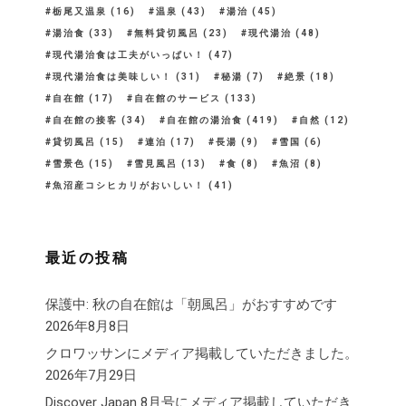
栃尾又温泉
(16)
温泉
(43)
湯治
(45)
湯治食
(33)
無料貸切風呂
(23)
現代湯治
(48)
現代湯治食は工夫がいっぱい！
(47)
現代湯治食は美味しい！
(31)
秘湯
(7)
絶景
(18)
自在館
(17)
自在館のサービス
(133)
自在館の接客
(34)
自在館の湯治食
(419)
自然
(12)
貸切風呂
(15)
連泊
(17)
長湯
(9)
雪国
(6)
雪景色
(15)
雪見風呂
(13)
食
(8)
魚沼
(8)
魚沼産コシヒカリがおいしい！
(41)
最近の投稿
保護中: 秋の自在館は「朝風呂」がおすすめです
2026年8月8日
クロワッサンにメディア掲載していただきました。
2026年7月29日
Discover Japan 8月号にメディア掲載していただき