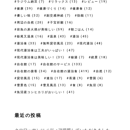
ラジウム納豆
(7)
リラックス
(13)
レビュー
(19)
健康
(39)
健康づくり
(14)
健康食
(12)
優しい味
(32)
副交感神経
(7)
効能
(11)
周辺の自然
(20)
子宝祈願
(16)
岩魚の炭火焼が美味しい
(59)
朝ごはん
(14)
栃尾又温泉
(16)
温泉
(43)
湯治
(45)
湯治食
(33)
無料貸切風呂
(23)
現代湯治
(48)
現代湯治食は工夫がいっぱい！
(47)
現代湯治食は美味しい！
(31)
秘湯
(7)
絶景
(18)
自在館
(17)
自在館のサービス
(133)
自在館の接客
(34)
自在館の湯治食
(419)
自然
(12)
貸切風呂
(15)
連泊
(17)
長湯
(9)
雪国
(6)
雪景色
(15)
雪見風呂
(13)
食
(8)
魚沼
(8)
魚沼産コシヒカリがおいしい！
(41)
最近の投稿