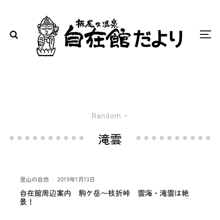
Random
滝雲
里山の自然
·
2019年1月13日
自在館周辺案内 駒ケ岳〜枝折峠 雲海・滝雲は絶
景！