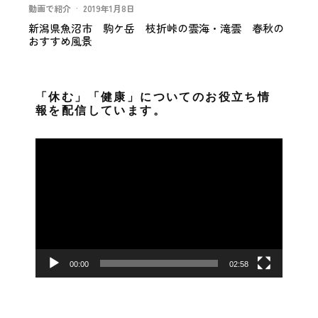
動画で紹介
·
2019年1月8日
新潟県魚沼市 駒ケ岳 枝折峠の雲海・滝雲 春秋の
おすすめ風景
「休む」「健康」についてのお役立ち情
報を配信しています。
動
画
プ
レ
ー
ヤ
ー
00:00
02:58