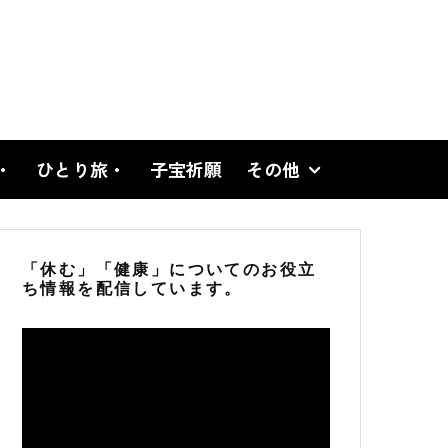
・
ひとり旅・
子宝祈願
その他
「休む」「健康」についてのお役立
ち情報を配信しています。
動
画
プ
レ
ー