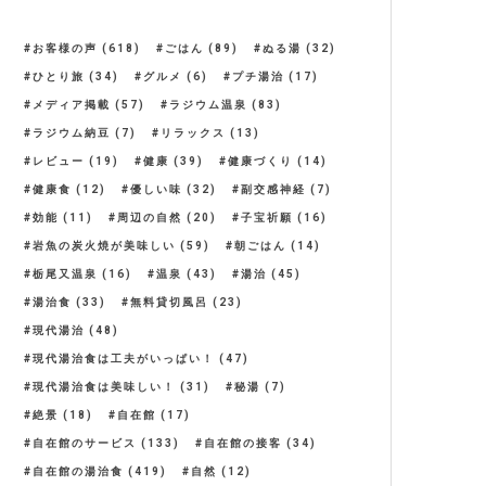
お客様の声
(618)
ごはん
(89)
ぬる湯
(32)
ひとり旅
(34)
グルメ
(6)
プチ湯治
(17)
メディア掲載
(57)
ラジウム温泉
(83)
ラジウム納豆
(7)
リラックス
(13)
レビュー
(19)
健康
(39)
健康づくり
(14)
健康食
(12)
優しい味
(32)
副交感神経
(7)
効能
(11)
周辺の自然
(20)
子宝祈願
(16)
岩魚の炭火焼が美味しい
(59)
朝ごはん
(14)
栃尾又温泉
(16)
温泉
(43)
湯治
(45)
湯治食
(33)
無料貸切風呂
(23)
現代湯治
(48)
現代湯治食は工夫がいっぱい！
(47)
現代湯治食は美味しい！
(31)
秘湯
(7)
絶景
(18)
自在館
(17)
自在館のサービス
(133)
自在館の接客
(34)
自在館の湯治食
(419)
自然
(12)