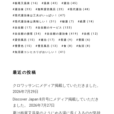
栃尾又温泉
(16)
温泉
(43)
湯治
(45)
湯治食
(33)
無料貸切風呂
(23)
現代湯治
(48)
現代湯治食は工夫がいっぱい！
(47)
現代湯治食は美味しい！
(31)
秘湯
(7)
絶景
(18)
自在館
(17)
自在館のサービス
(133)
自在館の接客
(34)
自在館の湯治食
(419)
自然
(12)
貸切風呂
(15)
連泊
(17)
長湯
(9)
雪国
(6)
雪景色
(15)
雪見風呂
(13)
食
(8)
魚沼
(8)
魚沼産コシヒカリがおいしい！
(41)
最近の投稿
クロワッサンにメディア掲載していただきました。
2026年7月29日
Discover Japan 8月号にメディア掲載していただき
ました。
2026年7月27日
夏は栃尾又温泉のようにぬる湯に長く入るのが気持