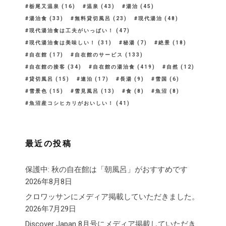
栃尾又温泉
(16)
温泉
(43)
湯治
(45)
湯治食
(33)
無料貸切風呂
(23)
現代湯治
(48)
現代湯治食は工夫がいっぱい！
(47)
現代湯治食は美味しい！
(31)
秘湯
(7)
絶景
(18)
自在館
(17)
自在館のサービス
(133)
自在館の接客
(34)
自在館の湯治食
(419)
自然
(12)
貸切風呂
(15)
連泊
(17)
長湯
(9)
雪国
(6)
雪景色
(15)
雪見風呂
(13)
食
(8)
魚沼
(8)
魚沼産コシヒカリがおいしい！
(41)
最近の投稿
保護中: 秋の自在館は「朝風呂」がおすすめです
2026年8月8日
クロワッサンにメディア掲載していただきました。
2026年7月29日
Discover Japan 8月号にメディア掲載していただき