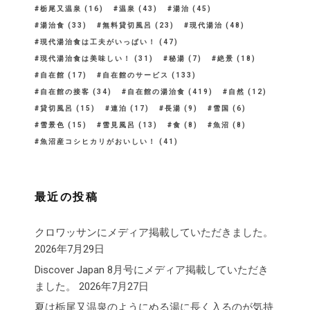
栃尾又温泉
(16)
温泉
(43)
湯治
(45)
湯治食
(33)
無料貸切風呂
(23)
現代湯治
(48)
現代湯治食は工夫がいっぱい！
(47)
現代湯治食は美味しい！
(31)
秘湯
(7)
絶景
(18)
自在館
(17)
自在館のサービス
(133)
自在館の接客
(34)
自在館の湯治食
(419)
自然
(12)
貸切風呂
(15)
連泊
(17)
長湯
(9)
雪国
(6)
雪景色
(15)
雪見風呂
(13)
食
(8)
魚沼
(8)
魚沼産コシヒカリがおいしい！
(41)
最近の投稿
クロワッサンにメディア掲載していただきました。
2026年7月29日
Discover Japan 8月号にメディア掲載していただき
ました。
2026年7月27日
夏は栃尾又温泉のようにぬる湯に長く入るのが気持