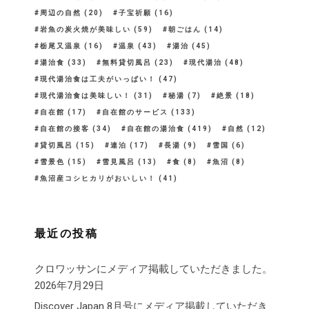
周辺の自然
(20)
子宝祈願
(16)
岩魚の炭火焼が美味しい
(59)
朝ごはん
(14)
栃尾又温泉
(16)
温泉
(43)
湯治
(45)
湯治食
(33)
無料貸切風呂
(23)
現代湯治
(48)
現代湯治食は工夫がいっぱい！
(47)
現代湯治食は美味しい！
(31)
秘湯
(7)
絶景
(18)
自在館
(17)
自在館のサービス
(133)
自在館の接客
(34)
自在館の湯治食
(419)
自然
(12)
貸切風呂
(15)
連泊
(17)
長湯
(9)
雪国
(6)
雪景色
(15)
雪見風呂
(13)
食
(8)
魚沼
(8)
魚沼産コシヒカリがおいしい！
(41)
最近の投稿
クロワッサンにメディア掲載していただきました。
2026年7月29日
Discover Japan 8月号にメディア掲載していただき