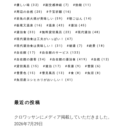
優しい味
(32)
副交感神経
(7)
効能
(11)
周辺の自然
(20)
子宝祈願
(16)
岩魚の炭火焼が美味しい
(59)
朝ごはん
(14)
栃尾又温泉
(16)
温泉
(43)
湯治
(45)
湯治食
(33)
無料貸切風呂
(23)
現代湯治
(48)
現代湯治食は工夫がいっぱい！
(47)
現代湯治食は美味しい！
(31)
秘湯
(7)
絶景
(18)
自在館
(17)
自在館のサービス
(133)
自在館の接客
(34)
自在館の湯治食
(419)
自然
(12)
貸切風呂
(15)
連泊
(17)
長湯
(9)
雪国
(6)
雪景色
(15)
雪見風呂
(13)
食
(8)
魚沼
(8)
魚沼産コシヒカリがおいしい！
(41)
最近の投稿
クロワッサンにメディア掲載していただきました。
2026年7月29日