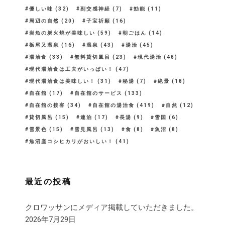
優しい味
(32)
副交感神経
(7)
効能
(11)
周辺の自然
(20)
子宝祈願
(16)
岩魚の炭火焼が美味しい
(59)
朝ごはん
(14)
栃尾又温泉
(16)
温泉
(43)
湯治
(45)
湯治食
(33)
無料貸切風呂
(23)
現代湯治
(48)
現代湯治食は工夫がいっぱい！
(47)
現代湯治食は美味しい！
(31)
秘湯
(7)
絶景
(18)
自在館
(17)
自在館のサービス
(133)
自在館の接客
(34)
自在館の湯治食
(419)
自然
(12)
貸切風呂
(15)
連泊
(17)
長湯
(9)
雪国
(6)
雪景色
(15)
雪見風呂
(13)
食
(8)
魚沼
(8)
魚沼産コシヒカリがおいしい！
(41)
最近の投稿
クロワッサンにメディア掲載していただきました。
2026年7月29日