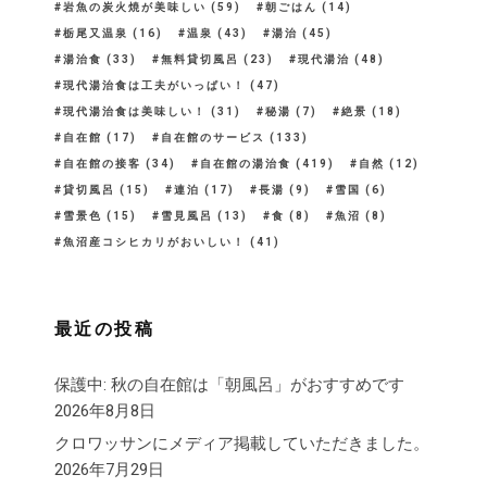
岩魚の炭火焼が美味しい
(59)
朝ごはん
(14)
栃尾又温泉
(16)
温泉
(43)
湯治
(45)
湯治食
(33)
無料貸切風呂
(23)
現代湯治
(48)
現代湯治食は工夫がいっぱい！
(47)
現代湯治食は美味しい！
(31)
秘湯
(7)
絶景
(18)
自在館
(17)
自在館のサービス
(133)
自在館の接客
(34)
自在館の湯治食
(419)
自然
(12)
貸切風呂
(15)
連泊
(17)
長湯
(9)
雪国
(6)
雪景色
(15)
雪見風呂
(13)
食
(8)
魚沼
(8)
魚沼産コシヒカリがおいしい！
(41)
最近の投稿
保護中: 秋の自在館は「朝風呂」がおすすめです
2026年8月8日
クロワッサンにメディア掲載していただきました。
2026年7月29日