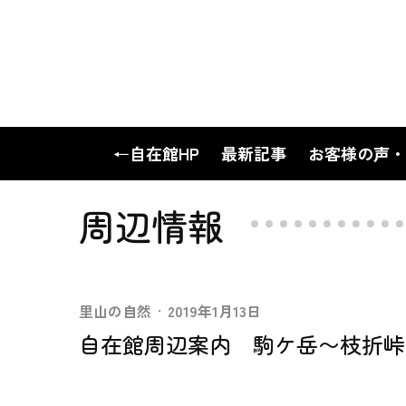
←自在館HP
最新記事
お客様の声・
周辺情報
里山の自然
·
2019年1月13日
自在館周辺案内 駒ケ岳〜枝折峠