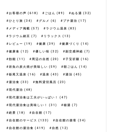
お客様の声
(618)
ごはん
(89)
ぬる湯
(32)
ひとり旅
(34)
グルメ
(6)
プチ湯治
(17)
メディア掲載
(57)
ラジウム温泉
(83)
ラジウム納豆
(7)
リラックス
(13)
レビュー
(19)
健康
(39)
健康づくり
(14)
健康食
(12)
優しい味
(32)
副交感神経
(7)
効能
(11)
周辺の自然
(20)
子宝祈願
(16)
岩魚の炭火焼が美味しい
(59)
朝ごはん
(14)
栃尾又温泉
(16)
温泉
(43)
湯治
(45)
湯治食
(33)
無料貸切風呂
(23)
現代湯治
(48)
現代湯治食は工夫がいっぱい！
(47)
現代湯治食は美味しい！
(31)
秘湯
(7)
絶景
(18)
自在館
(17)
自在館のサービス
(133)
自在館の接客
(34)
自在館の湯治食
(419)
自然
(12)