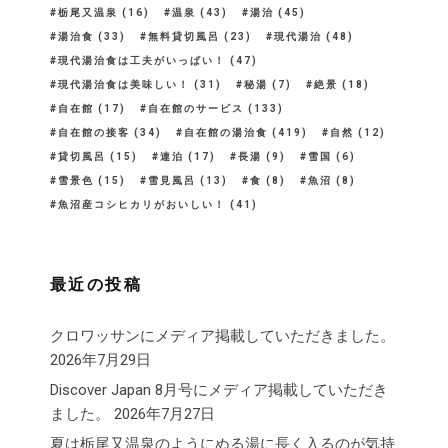
栃尾又温泉
(16)
温泉
(43)
湯治
(45)
湯治食
(33)
無料貸切風呂
(23)
現代湯治
(48)
現代湯治食は工夫がいっぱい！
(47)
現代湯治食は美味しい！
(31)
秘湯
(7)
絶景
(18)
自在館
(17)
自在館のサービス
(133)
自在館の接客
(34)
自在館の湯治食
(419)
自然
(12)
貸切風呂
(15)
連泊
(17)
長湯
(9)
雪国
(6)
雪景色
(15)
雪見風呂
(13)
食
(8)
魚沼
(8)
魚沼産コシヒカリがおいしい！
(41)
最近の投稿
クロワッサンにメディア掲載していただきました。
2026年7月29日
Discover Japan 8月号にメディア掲載していただき
ました。
2026年7月27日
夏は栃尾又温泉のようにぬる湯に長く入るのが気持