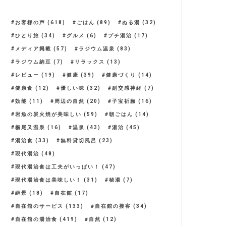
お客様の声
(618)
ごはん
(89)
ぬる湯
(32)
ひとり旅
(34)
グルメ
(6)
プチ湯治
(17)
メディア掲載
(57)
ラジウム温泉
(83)
ラジウム納豆
(7)
リラックス
(13)
レビュー
(19)
健康
(39)
健康づくり
(14)
健康食
(12)
優しい味
(32)
副交感神経
(7)
効能
(11)
周辺の自然
(20)
子宝祈願
(16)
岩魚の炭火焼が美味しい
(59)
朝ごはん
(14)
栃尾又温泉
(16)
温泉
(43)
湯治
(45)
湯治食
(33)
無料貸切風呂
(23)
現代湯治
(48)
現代湯治食は工夫がいっぱい！
(47)
現代湯治食は美味しい！
(31)
秘湯
(7)
絶景
(18)
自在館
(17)
自在館のサービス
(133)
自在館の接客
(34)
自在館の湯治食
(419)
自然
(12)