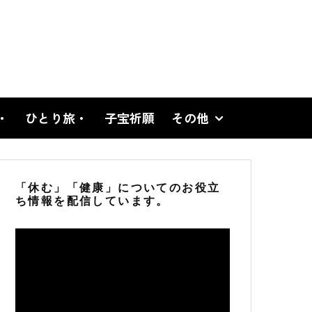
・
ひとり旅・
子宝祈願
その他
「休む」「健康」についてのお役立
ち情報を配信しています。
動
画
プ
レ
ー