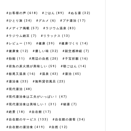
お客様の声
(618)
ごはん
(89)
ぬる湯
(32)
ひとり旅
(34)
グルメ
(6)
プチ湯治
(17)
メディア掲載
(57)
ラジウム温泉
(83)
ラジウム納豆
(7)
リラックス
(13)
レビュー
(19)
健康
(39)
健康づくり
(14)
健康食
(12)
優しい味
(32)
副交感神経
(7)
効能
(11)
周辺の自然
(20)
子宝祈願
(16)
岩魚の炭火焼が美味しい
(59)
朝ごはん
(14)
栃尾又温泉
(16)
温泉
(43)
湯治
(45)
湯治食
(33)
無料貸切風呂
(23)
現代湯治
(48)
現代湯治食は工夫がいっぱい！
(47)
現代湯治食は美味しい！
(31)
秘湯
(7)
絶景
(18)
自在館
(17)
自在館のサービス
(133)
自在館の接客
(34)
自在館の湯治食
(419)
自然
(12)