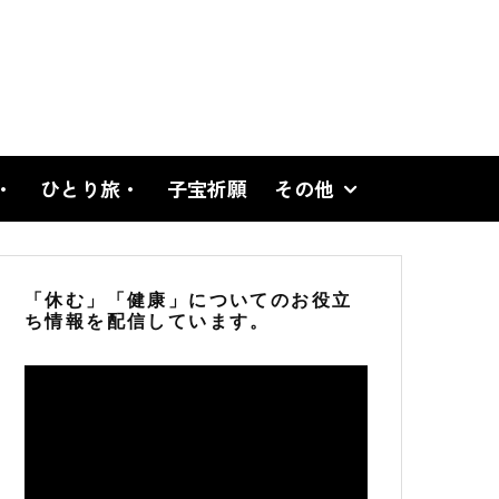
・
ひとり旅・
子宝祈願
その他
「休む」「健康」についてのお役立
ち情報を配信しています。
動
画
プ
レ
ー