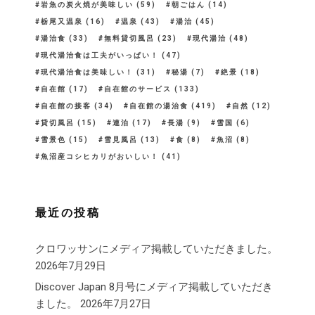
岩魚の炭火焼が美味しい
(59)
朝ごはん
(14)
栃尾又温泉
(16)
温泉
(43)
湯治
(45)
湯治食
(33)
無料貸切風呂
(23)
現代湯治
(48)
現代湯治食は工夫がいっぱい！
(47)
現代湯治食は美味しい！
(31)
秘湯
(7)
絶景
(18)
自在館
(17)
自在館のサービス
(133)
自在館の接客
(34)
自在館の湯治食
(419)
自然
(12)
貸切風呂
(15)
連泊
(17)
長湯
(9)
雪国
(6)
雪景色
(15)
雪見風呂
(13)
食
(8)
魚沼
(8)
魚沼産コシヒカリがおいしい！
(41)
最近の投稿
クロワッサンにメディア掲載していただきました。
2026年7月29日
Discover Japan 8月号にメディア掲載していただき
ました。
2026年7月27日