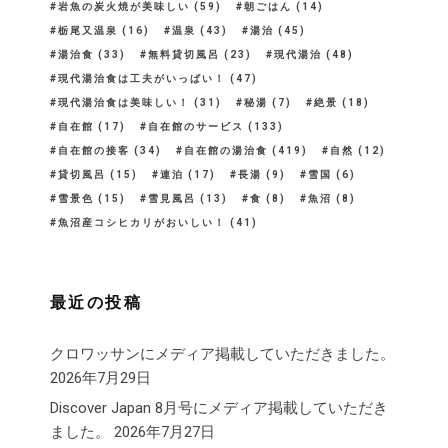
岩魚の炭火焼が美味しい
(59)
朝ごはん
(14)
栃尾又温泉
(16)
温泉
(43)
湯治
(45)
湯治食
(33)
無料貸切風呂
(23)
現代湯治
(48)
現代湯治食は工夫がいっぱい！
(47)
現代湯治食は美味しい！
(31)
秘湯
(7)
絶景
(18)
自在館
(17)
自在館のサービス
(133)
自在館の接客
(34)
自在館の湯治食
(419)
自然
(12)
貸切風呂
(15)
連泊
(17)
長湯
(9)
雪国
(6)
雪景色
(15)
雪見風呂
(13)
食
(8)
魚沼
(8)
魚沼産コシヒカリがおいしい！
(41)
最近の投稿
クロワッサンにメディア掲載していただきました。
2026年7月29日
Discover Japan 8月号にメディア掲載していただき
ました。
2026年7月27日