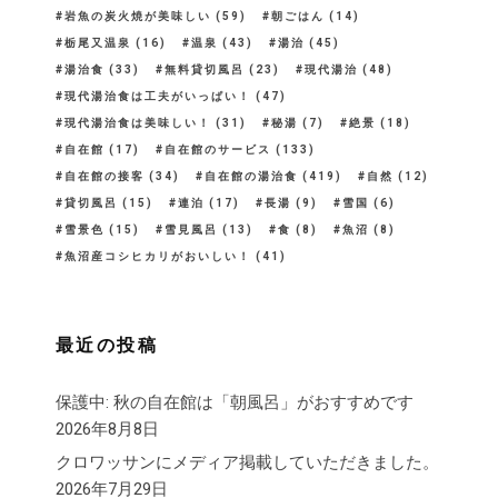
岩魚の炭火焼が美味しい
(59)
朝ごはん
(14)
栃尾又温泉
(16)
温泉
(43)
湯治
(45)
湯治食
(33)
無料貸切風呂
(23)
現代湯治
(48)
現代湯治食は工夫がいっぱい！
(47)
現代湯治食は美味しい！
(31)
秘湯
(7)
絶景
(18)
自在館
(17)
自在館のサービス
(133)
自在館の接客
(34)
自在館の湯治食
(419)
自然
(12)
貸切風呂
(15)
連泊
(17)
長湯
(9)
雪国
(6)
雪景色
(15)
雪見風呂
(13)
食
(8)
魚沼
(8)
魚沼産コシヒカリがおいしい！
(41)
最近の投稿
保護中: 秋の自在館は「朝風呂」がおすすめです
2026年8月8日
クロワッサンにメディア掲載していただきました。
2026年7月29日