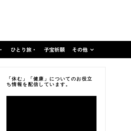
・
ひとり旅・
子宝祈願
その他
「休む」「健康」についてのお役立
ち情報を配信しています。
動
画
プ
レ
ー