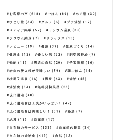
お客様の声
(618)
ごはん
(89)
ぬる湯
(32)
ひとり旅
(34)
グルメ
(6)
プチ湯治
(17)
メディア掲載
(57)
ラジウム温泉
(83)
ラジウム納豆
(7)
リラックス
(13)
レビュー
(19)
健康
(39)
健康づくり
(14)
健康食
(12)
優しい味
(32)
副交感神経
(7)
効能
(11)
周辺の自然
(20)
子宝祈願
(16)
岩魚の炭火焼が美味しい
(59)
朝ごはん
(14)
栃尾又温泉
(16)
温泉
(43)
湯治
(45)
湯治食
(33)
無料貸切風呂
(23)
現代湯治
(48)
現代湯治食は工夫がいっぱい！
(47)
現代湯治食は美味しい！
(31)
秘湯
(7)
絶景
(18)
自在館
(17)
自在館のサービス
(133)
自在館の接客
(34)
自在館の湯治食
(419)
自然
(12)